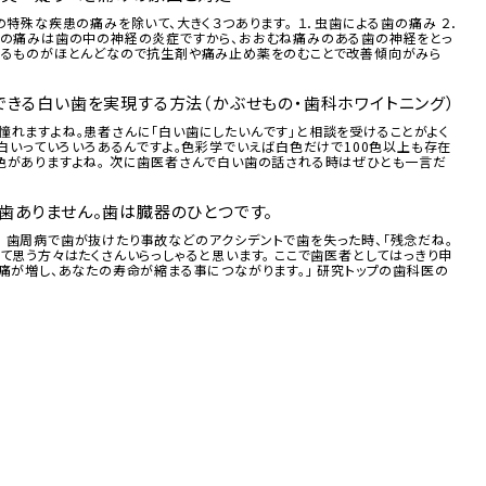
の特殊な疾患の痛みを除いて、大きく３つあります。 １．虫歯による歯の痛み ２．
歯の痛みは歯の中の神経の炎症ですから、おおむね痛みのある歯の神経をとっ
よるものがほとんどなので抗生剤や痛み止め薬をのむことで改善傾向がみら
きる白い歯を実現する方法（かぶせもの・歯科ホワイトニング）
憧れますよね。患者さんに「白い歯にしたいんです」と相談を受けることがよく
は白いっていろいろあるんですよ。色彩学でいえば白色だけで100色以上も存在
色がありますよね。 次に歯医者さんで白い歯の話される時はぜひとも一言だ
歯ありません。歯は臓器のひとつです。
 歯周病で歯が抜けたり事故などのアクシデントで歯を失った時、「残念だね。
て思う方々はたくさんいらっしゃると思います。 ここで歯医者としてはっきり申
痛が増し、あなたの寿命が縮まる事につながります。」 研究トップの歯科医の