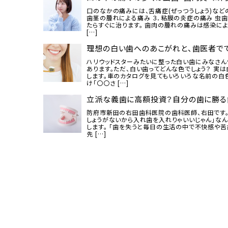
口のなかの痛みには、舌痛症(ぜっつうしょう)など
歯茎の腫れによる痛み ３．粘膜の炎症の痛み 虫
たらすぐに治ります。 歯肉の腫れの痛みは感染に
[…]
理想の白い歯へのあこがれと、歯医者でで
ハリウッドスターみたいに整った白い歯にみなさん
あります。ただ、白い歯ってどんな色でしょう？ 実
します。車のカタログを見てもいろいろな名前の白
け「〇〇さ […]
立派な義歯に高額投資？自分の歯に勝る
防府市新田の右田歯科医院の歯科医師、右田です。
しょうがないから入れ歯を入れりゃいいじゃん」なん
します。 「歯を失うと毎日の生活の中で不快感や苦
先 […]