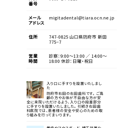
番号
メール
migitadental@tiara.ocn.ne.jp
アドレス
住所
747-0825
山口県
防府市
新田
775−7
営業
診察：9:00〜13:00 ／ 14:00〜
時間
18:00 休診：日曜・祝日
入り口に手すりを設置いたしまし
た
防府市右田の右田歯科です。 ご高
齢の方やお体が不自由な方が安
全に来院いただけるよう、入り口の段差部分
に手すりを設置いたしました。 引続き右田歯
科医院では、患者様の安全や安心のための取
り組みを行ってまいります。
義歯やマウスガード、矯正装置な