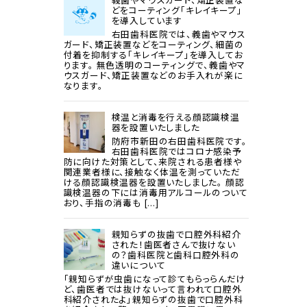
どをコーティング「キレイキープ」
を導入しています
右田歯科医院では、義歯やマウス
ガード、矯正装置などをコーティング、細菌の
付着を抑制する「キレイキープ」を導入してお
ります。 無色透明のコーティングで、義歯やマ
ウスガード、矯正装置などのお手入れが楽に
なります。
検温と消毒を行える顔認識検温
器を設置いたしました
防府市新田の右田歯科医院です。
右田歯科医院ではコロナ感染予
防に向けた対策として、来院される患者様や
関連業者様に、接触なく体温を測っていただ
ける顔認識検温器を設置いたしました。 顔認
識検温器の下には消毒用アルコールのついて
おり、手指の消毒も [...]
親知らずの抜歯で口腔外科紹介
された！歯医者さんで抜けない
の？歯科医院と歯科口腔外科の
違いについて
「親知らずが虫歯になって診てもらっらんだけ
ど、歯医者では抜けないって言われて口腔外
科紹介されたよ」親知らずの抜歯で口腔外科