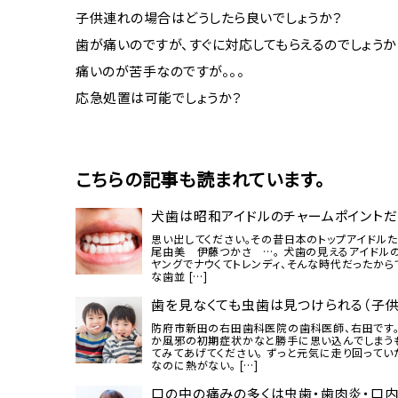
子供連れの場合はどうしたら良いでしょうか？
歯が痛いのですが、すぐに対応してもらえるのでしょうか・
痛いのが苦手なのですが。。。
応急処置は可能でしょうか？
こちらの記事も読まれています。
犬歯は昭和アイドルのチャームポイントだ
思い出してください。その昔日本のトップアイドル
尾由美 伊藤つかさ …。 犬歯の見えるアイドル
ヤングでナウくてトレンディ、そんな時代だったから
な歯並 […]
歯を見なくても虫歯は見つけられる（子
防府市新田の右田歯科医院の歯科医師、右田です。
か風邪の初期症状かなと勝手に思い込んでしまうも
てみてあげてください。 ずっと元気に走り回って
なのに熱がない。 […]
口の中の痛みの多くは虫歯・歯肉炎・口