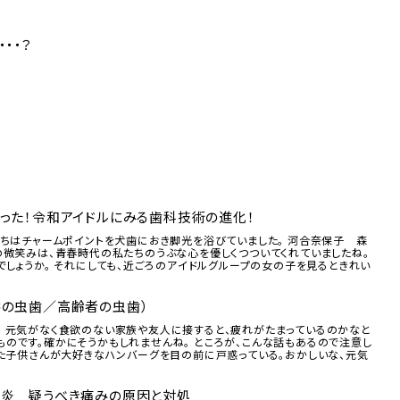
・・？
った！令和アイドルにみる歯科技術の進化！
たちはチャームポイントを犬歯におき脚光を浴びていました。 河合奈保子 森
の微笑みは、青春時代の私たちのうぶな心を優しくつついてくれていましたね。
でしょうか。 それにしても、近ごろのアイドルグループの女の子を見るときれい
供の虫歯／高齢者の虫歯）
 元気がなく食欲のない家族や友人に接すると、疲れがたまっているのかなと
のです。確かにそうかもしれませんね。 ところが、こんな話もあるので注意し
いた子供さんが大好きなハンバーグを目の前に戸惑っている。おかしいな、元気
内炎 疑うべき痛みの原因と対処