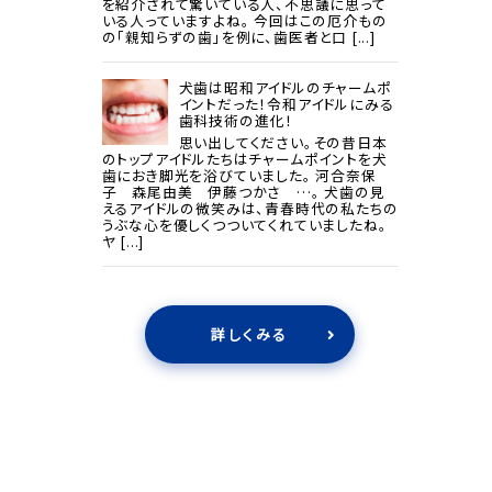
を紹介されて驚いている人、不思議に思って
いる人っていますよね。 今回はこの厄介もの
の「親知らずの歯」を例に、歯医者と口 [...]
犬歯は昭和アイドルのチャームポ
イントだった！令和アイドルにみる
歯科技術の進化！
思い出してください。その昔日本
のトップアイドルたちはチャームポイントを犬
歯におき脚光を浴びていました。 河合奈保
子 森尾由美 伊藤つかさ …。 犬歯の見
えるアイドルの微笑みは、青春時代の私たちの
うぶな心を優しくつついてくれていましたね。
ヤ [...]
詳しくみる