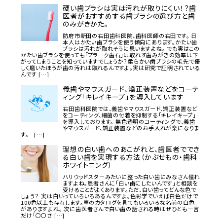
硬い歯ブラシは実は汚れが取りにくい！？歯
医者がおすすめする歯ブラシの選び方と歯
のみがきかた。
防府市新田の右田歯科医院、歯科医師の右田です。 日
本人はかたい歯ブラシを使う傾向にあります。かたい歯
ブラシは汚れが取れそうに思いますよね。 でも実はこの
かたい歯ブラシを使っても「プラーク歯石」は取れず歯みがきの効率は下
がってしまうことを知っていますでしょうか？柔らかい歯ブラシの毛先で優
しく磨いたほうが歯の汚れは取れるんですよ。実は研究で証明されている
んです […]
義歯やマウスガード、矯正装置などをコーテ
ィング「キレイキープ」を導入しています
右田歯科医院では、義歯やマウスガード、矯正装置など
をコーティング、細菌の付着を抑制する「キレイキープ」
を導入しております。 無色透明のコーティングで、義歯
やマウスガード、矯正装置などのお手入れが楽になりま
す。 […]
理想の白い歯へのあこがれと、歯医者ででき
る白い歯を実現する方法（かぶせもの・歯科
ホワイトニング）
ハリウッドスターみたいに整った白い歯にみなさん憧れ
ますよね。患者さんに「白い歯にしたいんです」と相談を
受けることがよくあります。ただ、白い歯ってどんな色で
しょう？ 実は白いっていろいろあるんですよ。色彩学でいえば白色だけで
100色以上も存在します。車のカタログを見てもいろいろな名前の白色
がありますよね。 次に歯医者さんで白い歯の話される時はぜひとも一言
だけ「〇〇さ […]